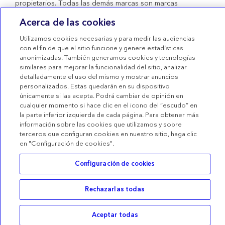
propietarios. Todas las demás marcas son marcas
comerciales de una compañía de Medtronic. Productos
Acerca de las cookies
sanitarios con marcado CE conformes al Real Decreto
1591/2009.
Utilizamos cookies necesarias y para medir las audiencias
Condiciones de uso
con el fin de que el sitio funcione y genere estadísticas
anonimizadas. También generamos cookies y tecnologías
Términos de venta
similares para mejorar la funcionalidad del sitio, analizar
detalladamente el uso del mismo y mostrar anuncios
Declaración de privacidad
personalizados. Estas quedarán en su dispositivo
únicamente si las acepta. Podrá cambiar de opinión en
Política de Cookies
cualquier momento si hace clic en el icono del “escudo” en
Configuración de las Cookies
la parte inferior izquierda de cada página. Para obtener más
información sobre las cookies que utilizamos y sobre
terceros que configuran cookies en nuestro sitio, haga clic
en "Configuración de cookies".
Configuración de cookies
Rechazarlas todas
Buscar
Categorías
Cesta
Acceder
Aceptar todas