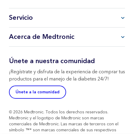
Servicio
Preguntas frecuentes
Acerca de Medtronic
Mi cuenta
CareLink™ Personal
Productos y Servicios
Soporte Técnico WeCare
Sobre Medtronic
Únete a nuestra comunidad
Contacta con nosotros
Política de Devoluciones
¡Regístrate y disfruta de la experiencia de comprar tus
productos para el manejo de la diabetes 24/7!
Únete a la comunidad
© 2026 Medtronic. Todos los derechos reservados.
Medtronic y el logotipo de Medtronic son marcas
comerciales de Medtronic. Las marcas de terceros con el
símbolo ™* son marcas comerciales de sus respectivos