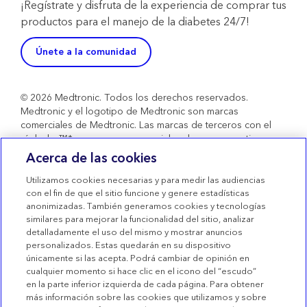
¡Regístrate y disfruta de la experiencia de comprar tus
productos para el manejo de la diabetes 24/7!
Únete a la comunidad
© 2026 Medtronic. Todos los derechos reservados.
Medtronic y el logotipo de Medtronic son marcas
comerciales de Medtronic. Las marcas de terceros con el
símbolo ™* son marcas comerciales de sus respectivos
propietarios. Todas las demás marcas son marcas
Acerca de las cookies
comerciales de una compañía de Medtronic. Productos
sanitarios con marcado CE conformes al Real Decreto
Utilizamos cookies necesarias y para medir las audiencias
con el fin de que el sitio funcione y genere estadísticas
1591/2009.
anonimizadas. También generamos cookies y tecnologías
Condiciones de uso
similares para mejorar la funcionalidad del sitio, analizar
detalladamente el uso del mismo y mostrar anuncios
Términos de venta
personalizados. Estas quedarán en su dispositivo
Declaración de privacidad
únicamente si las acepta. Podrá cambiar de opinión en
cualquier momento si hace clic en el icono del “escudo”
Política de Cookies
en la parte inferior izquierda de cada página. Para obtener
más información sobre las cookies que utilizamos y sobre
Configuración de las Cookies