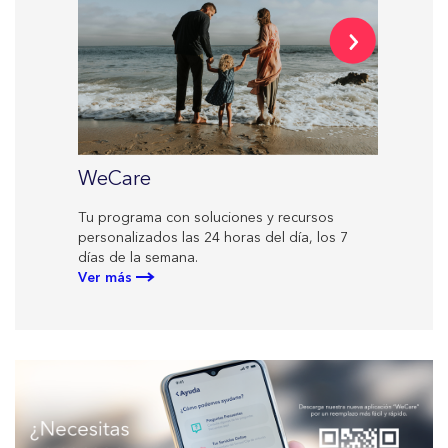
StartR
WeCare
El progr
Tu programa con soluciones y recursos
en los in
personalizados las 24 horas del día, los 7
de Medtr
días de la semana.
Ver más
Ver más