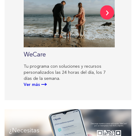
StartR
WeCare
El progr
Tu programa con soluciones y recursos
en los in
personalizados las 24 horas del día, los 7
de Medtr
días de la semana.
Ver más
Ver más