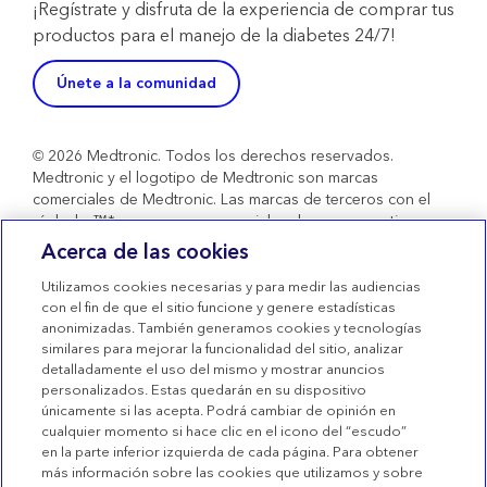
¡Regístrate y disfruta de la experiencia de comprar tus
productos para el manejo de la diabetes 24/7!
Únete a la comunidad
© 2026 Medtronic. Todos los derechos reservados.
Medtronic y el logotipo de Medtronic son marcas
comerciales de Medtronic. Las marcas de terceros con el
símbolo ™* son marcas comerciales de sus respectivos
propietarios. Todas las demás marcas son marcas
Acerca de las cookies
comerciales de una compañía de Medtronic. Productos
sanitarios con marcado CE conformes al Real Decreto
Utilizamos cookies necesarias y para medir las audiencias
1591/2009.
con el fin de que el sitio funcione y genere estadísticas
anonimizadas. También generamos cookies y tecnologías
Condiciones de uso
similares para mejorar la funcionalidad del sitio, analizar
detalladamente el uso del mismo y mostrar anuncios
Términos de venta
personalizados. Estas quedarán en su dispositivo
Declaración de privacidad
únicamente si las acepta. Podrá cambiar de opinión en
cualquier momento si hace clic en el icono del “escudo”
Política de Cookies
en la parte inferior izquierda de cada página. Para obtener
más información sobre las cookies que utilizamos y sobre
Configuración de las Cookies