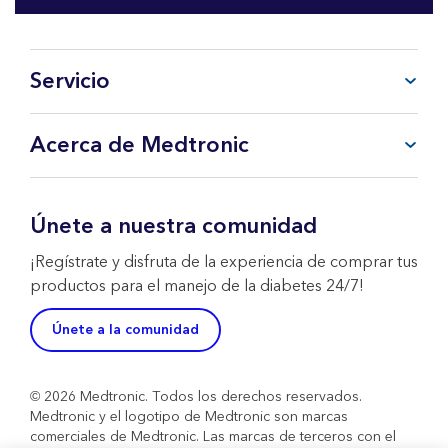
Servicio
Preguntas frecuentes
Acerca de Medtronic
Mi cuenta
CareLink™ Personal
Productos y Servicios
Soporte Técnico WeCare
Sobre Medtronic
Únete a nuestra comunidad
Contacta con nosotros
Política de Devoluciones
¡Regístrate y disfruta de la experiencia de comprar tus
productos para el manejo de la diabetes 24/7!
Únete a la comunidad
© 2026 Medtronic. Todos los derechos reservados.
Medtronic y el logotipo de Medtronic son marcas
comerciales de Medtronic. Las marcas de terceros con el