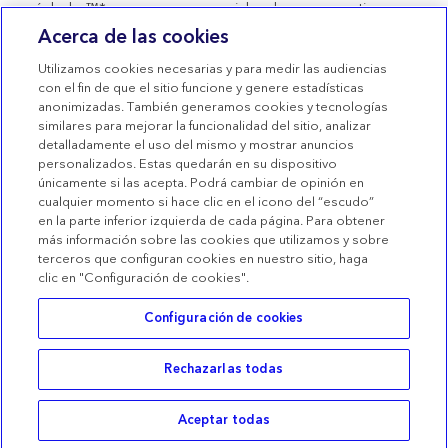
símbolo ™* son marcas comerciales de sus respectivos
propietarios. Todas las demás marcas son marcas
Acerca de las cookies
comerciales de una compañía de Medtronic. Productos
sanitarios con marcado CE conformes al Real Decreto
Utilizamos cookies necesarias y para medir las audiencias
1591/2009.
con el fin de que el sitio funcione y genere estadísticas
anonimizadas. También generamos cookies y tecnologías
Condiciones de uso
similares para mejorar la funcionalidad del sitio, analizar
detalladamente el uso del mismo y mostrar anuncios
Términos de venta
personalizados. Estas quedarán en su dispositivo
Declaración de privacidad
únicamente si las acepta. Podrá cambiar de opinión en
cualquier momento si hace clic en el icono del “escudo”
Política de Cookies
en la parte inferior izquierda de cada página. Para obtener
más información sobre las cookies que utilizamos y sobre
Configuración de las Cookies
terceros que configuran cookies en nuestro sitio, haga
clic en "Configuración de cookies".
Configuración de cookies
Rechazarlas todas
Buscar
Categorías
Cesta
Acceder
Aceptar todas