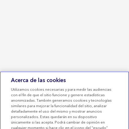
Sobre Medtronic
Únete a nuestra comunidad
Contacta con nosotros
Política de Devoluciones
¡Regístrate y disfruta de la experiencia de comprar tus
productos para el manejo de la diabetes 24/7!
Únete a la comunidad
© 2026 Medtronic. Todos los derechos reservados.
Medtronic y el logotipo de Medtronic son marcas
comerciales de Medtronic. Las marcas de terceros con el
símbolo ™* son marcas comerciales de sus respectivos
propietarios. Todas las demás marcas son marcas
Acerca de las cookies
comerciales de una compañía de Medtronic. Productos
sanitarios con marcado CE conformes al Real Decreto
Utilizamos cookies necesarias y para medir las audiencias
1591/2009.
con el fin de que el sitio funcione y genere estadísticas
anonimizadas. También generamos cookies y tecnologías
Condiciones de uso
similares para mejorar la funcionalidad del sitio, analizar
detalladamente el uso del mismo y mostrar anuncios
Términos de venta
personalizados. Estas quedarán en su dispositivo
Declaración de privacidad
únicamente si las acepta. Podrá cambiar de opinión en
cualquier momento si hace clic en el icono del “escudo”