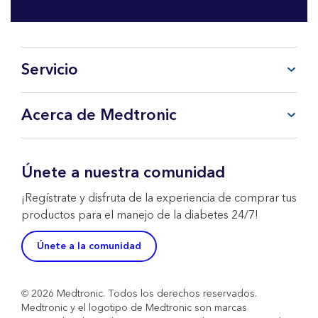
Servicio
Preguntas frecuentes
Acerca de Medtronic
Mi cuenta
CareLink™ Personal
Productos y Servicios
Soporte Técnico WeCare
Sobre Medtronic
Únete a nuestra comunidad
Contacta con nosotros
Política de Devoluciones
¡Regístrate y disfruta de la experiencia de comprar tus
productos para el manejo de la diabetes 24/7!
Únete a la comunidad
© 2026 Medtronic. Todos los derechos reservados.
Medtronic y el logotipo de Medtronic son marcas