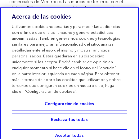
comerciales de Medtronic. Las marcas de terceros con el
símbolo ™* son marcas comerciales de sus respectivos
propietarios. Todas las demás marcas son marcas
Acerca de las cookies
comerciales de una compañía de Medtronic. Productos
sanitarios con marcado CE conformes al Real Decreto
Utilizamos cookies necesarias y para medir las audiencias
1591/2009.
con el fin de que el sitio funcione y genere estadísticas
anonimizadas. También generamos cookies y tecnologías
Condiciones de uso
similares para mejorar la funcionalidad del sitio, analizar
detalladamente el uso del mismo y mostrar anuncios
Términos de venta
personalizados. Estas quedarán en su dispositivo
Declaración de privacidad
únicamente si las acepta. Podrá cambiar de opinión en
cualquier momento si hace clic en el icono del “escudo”
Política de Cookies
en la parte inferior izquierda de cada página. Para obtener
más información sobre las cookies que utilizamos y sobre
Configuración de las Cookies
terceros que configuran cookies en nuestro sitio, haga
clic en "Configuración de cookies".
Configuración de cookies
Rechazarlas todas
Buscar
Categorías
Cesta
Acceder
Aceptar todas