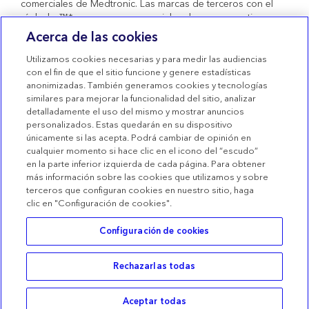
comerciales de Medtronic. Las marcas de terceros con el
símbolo ™* son marcas comerciales de sus respectivos
propietarios. Todas las demás marcas son marcas
Acerca de las cookies
comerciales de una compañía de Medtronic. Productos
sanitarios con marcado CE conformes al Real Decreto
Utilizamos cookies necesarias y para medir las audiencias
1591/2009.
con el fin de que el sitio funcione y genere estadísticas
anonimizadas. También generamos cookies y tecnologías
Condiciones de uso
similares para mejorar la funcionalidad del sitio, analizar
detalladamente el uso del mismo y mostrar anuncios
Términos de venta
personalizados. Estas quedarán en su dispositivo
Declaración de privacidad
únicamente si las acepta. Podrá cambiar de opinión en
cualquier momento si hace clic en el icono del “escudo”
Política de Cookies
en la parte inferior izquierda de cada página. Para obtener
más información sobre las cookies que utilizamos y sobre
Configuración de las Cookies
terceros que configuran cookies en nuestro sitio, haga
clic en "Configuración de cookies".
Configuración de cookies
Rechazarlas todas
Buscar
Categorías
Cesta
Acceder
Aceptar todas