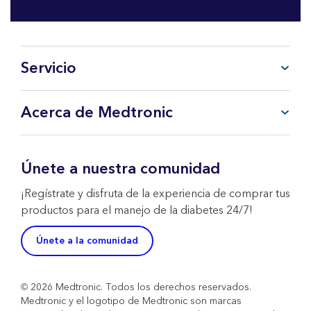
Servicio
Preguntas frecuentes
Acerca de Medtronic
Mi cuenta
CareLink™ Personal
Productos y Servicios
Soporte Técnico WeCare
Sobre Medtronic
Únete a nuestra comunidad
Contacta con nosotros
Política de Devoluciones
¡Regístrate y disfruta de la experiencia de comprar tus
productos para el manejo de la diabetes 24/7!
Únete a la comunidad
© 2026 Medtronic. Todos los derechos reservados.
Medtronic y el logotipo de Medtronic son marcas