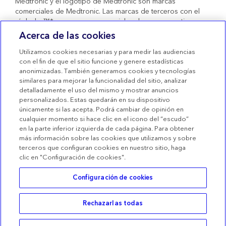
Medtronic y el logotipo de Medtronic son marcas
comerciales de Medtronic. Las marcas de terceros con el
símbolo ™* son marcas comerciales de sus respectivos
propietarios. Todas las demás marcas son marcas
Acerca de las cookies
comerciales de una compañía de Medtronic. Productos
sanitarios con marcado CE conformes al Real Decreto
Utilizamos cookies necesarias y para medir las audiencias
1591/2009.
con el fin de que el sitio funcione y genere estadísticas
anonimizadas. También generamos cookies y tecnologías
Condiciones de uso
similares para mejorar la funcionalidad del sitio, analizar
detalladamente el uso del mismo y mostrar anuncios
Términos de venta
personalizados. Estas quedarán en su dispositivo
Declaración de privacidad
únicamente si las acepta. Podrá cambiar de opinión en
cualquier momento si hace clic en el icono del “escudo”
Política de Cookies
en la parte inferior izquierda de cada página. Para obtener
más información sobre las cookies que utilizamos y sobre
Configuración de las Cookies
terceros que configuran cookies en nuestro sitio, haga
clic en "Configuración de cookies".
Configuración de cookies
Rechazarlas todas