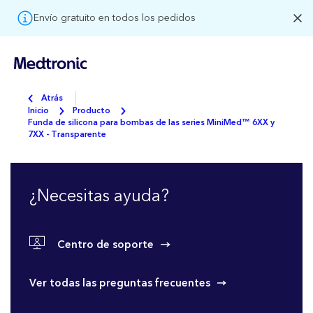
Envío gratuito en todos los pedidos
Atrás
Inicio
Producto
Funda de silicona para bombas de las series MiniMed™ 6XX y
7XX - Transparente
¿Necesitas ayuda?
Centro de soporte
Ver todas las preguntas frecuentes