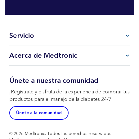
Servicio
Preguntas frecuentes
Acerca de Medtronic
Mi cuenta
CareLink™ Personal
Productos y Servicios
Soporte Técnico WeCare
Sobre Medtronic
Únete a nuestra comunidad
Contacta con nosotros
Política de Devoluciones
¡Regístrate y disfruta de la experiencia de comprar tus
productos para el manejo de la diabetes 24/7!
Únete a la comunidad
© 2026 Medtronic. Todos los derechos reservados.