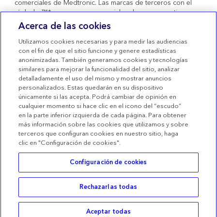
comerciales de Medtronic. Las marcas de terceros con el
símbolo ™* son marcas comerciales de sus respectivos
propietarios. Todas las demás marcas son marcas
Acerca de las cookies
comerciales de una compañía de Medtronic. Productos
sanitarios con marcado CE conformes al Real Decreto
Utilizamos cookies necesarias y para medir las audiencias
1591/2009.
con el fin de que el sitio funcione y genere estadísticas
anonimizadas. También generamos cookies y tecnologías
Condiciones de uso
similares para mejorar la funcionalidad del sitio, analizar
detalladamente el uso del mismo y mostrar anuncios
Términos de venta
personalizados. Estas quedarán en su dispositivo
Declaración de privacidad
únicamente si las acepta. Podrá cambiar de opinión en
cualquier momento si hace clic en el icono del “escudo”
Política de Cookies
en la parte inferior izquierda de cada página. Para obtener
más información sobre las cookies que utilizamos y sobre
Configuración de las Cookies
terceros que configuran cookies en nuestro sitio, haga
clic en "Configuración de cookies".
Configuración de cookies
Rechazarlas todas
Buscar
Categorías
Cesta
Acceder
Aceptar todas