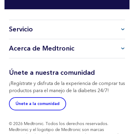
Servicio
Preguntas frecuentes
Acerca de Medtronic
Mi cuenta
CareLink™ Personal
Productos y Servicios
Soporte Técnico WeCare
Sobre Medtronic
Únete a nuestra comunidad
Contacta con nosotros
Política de Devoluciones
¡Regístrate y disfruta de la experiencia de comprar tus
productos para el manejo de la diabetes 24/7!
Únete a la comunidad
© 2026 Medtronic. Todos los derechos reservados.
Medtronic y el logotipo de Medtronic son marcas