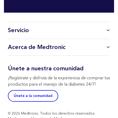
Servicio
Preguntas frecuentes
Acerca de Medtronic
Mi cuenta
CareLink™ Personal
Productos y Servicios
Soporte Técnico WeCare
Sobre Medtronic
Únete a nuestra comunidad
Contacta con nosotros
Política de Devoluciones
¡Regístrate y disfruta de la experiencia de comprar tus
productos para el manejo de la diabetes 24/7!
Únete a la comunidad
© 2026 Medtronic. Todos los derechos reservados.