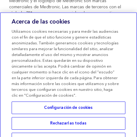
Medtronic y el logotipo de Medtronic son marcas
comerciales de Medtronic. Las marcas de terceros con el
símbolo ™* son marcas comerciales de sus respectivos
propietarios. Todas las demás marcas son marcas
Acerca de las cookies
comerciales de una compañía de Medtronic. Productos
sanitarios con marcado CE conformes al Real Decreto
Utilizamos cookies necesarias y para medir las audiencias
1591/2009.
con el fin de que el sitio funcione y genere estadísticas
anonimizadas. También generamos cookies y tecnologías
Condiciones de uso
similares para mejorar la funcionalidad del sitio, analizar
detalladamente el uso del mismo y mostrar anuncios
Términos de venta
personalizados. Estas quedarán en su dispositivo
Declaración de privacidad
únicamente si las acepta. Podrá cambiar de opinión en
cualquier momento si hace clic en el icono del “escudo”
Política de Cookies
en la parte inferior izquierda de cada página. Para obtener
más información sobre las cookies que utilizamos y sobre
Configuración de las Cookies
terceros que configuran cookies en nuestro sitio, haga
clic en "Configuración de cookies".
Configuración de cookies
Rechazarlas todas