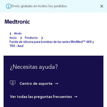
Envío gratuito en todos los pedidos
Atrás
Inicio
Producto
Funda de silicona para bombas de las series MiniMed™ 6XX y
7XX - Azul
¿Necesitas ayuda?
Centro de soporte
Ver todas las preguntas frecuentes