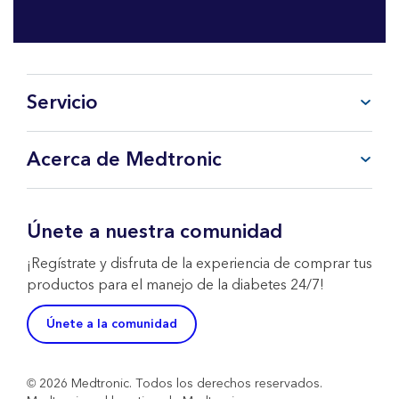
Servicio
Preguntas frecuentes
Acerca de Medtronic
Mi cuenta
CareLink™ Personal
Productos y Servicios
Soporte Técnico WeCare
Sobre Medtronic
Únete a nuestra comunidad
Contacta con nosotros
Política de Devoluciones
¡Regístrate y disfruta de la experiencia de comprar tus
productos para el manejo de la diabetes 24/7!
Únete a la comunidad
© 2026 Medtronic. Todos los derechos reservados.