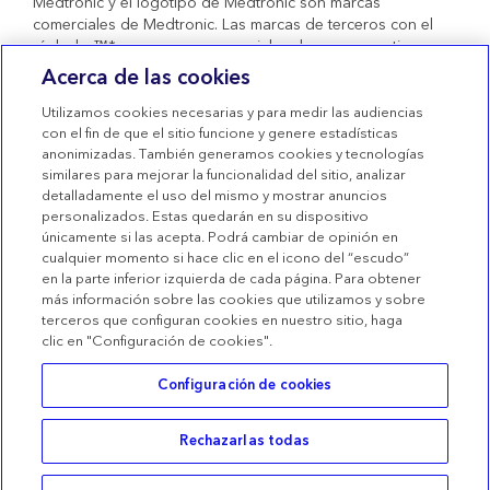
Medtronic y el logotipo de Medtronic son marcas
comerciales de Medtronic. Las marcas de terceros con el
símbolo ™* son marcas comerciales de sus respectivos
propietarios. Todas las demás marcas son marcas
Acerca de las cookies
comerciales de una compañía de Medtronic. Productos
sanitarios con marcado CE conformes al Real Decreto
Utilizamos cookies necesarias y para medir las audiencias
1591/2009.
con el fin de que el sitio funcione y genere estadísticas
anonimizadas. También generamos cookies y tecnologías
Condiciones de uso
similares para mejorar la funcionalidad del sitio, analizar
detalladamente el uso del mismo y mostrar anuncios
Términos de venta
personalizados. Estas quedarán en su dispositivo
Declaración de privacidad
únicamente si las acepta. Podrá cambiar de opinión en
cualquier momento si hace clic en el icono del “escudo”
Política de Cookies
en la parte inferior izquierda de cada página. Para obtener
más información sobre las cookies que utilizamos y sobre
Configuración de las Cookies
terceros que configuran cookies en nuestro sitio, haga
clic en "Configuración de cookies".
Configuración de cookies
Rechazarlas todas