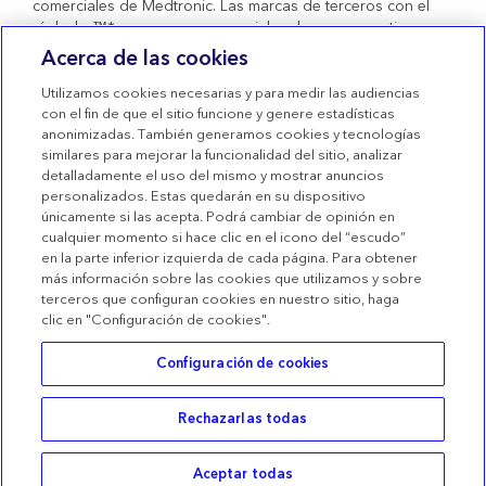
comerciales de Medtronic. Las marcas de terceros con el
símbolo ™* son marcas comerciales de sus respectivos
propietarios. Todas las demás marcas son marcas
Acerca de las cookies
comerciales de una compañía de Medtronic. Productos
sanitarios con marcado CE conformes al Real Decreto
Utilizamos cookies necesarias y para medir las audiencias
1591/2009.
con el fin de que el sitio funcione y genere estadísticas
anonimizadas. También generamos cookies y tecnologías
Condiciones de uso
similares para mejorar la funcionalidad del sitio, analizar
detalladamente el uso del mismo y mostrar anuncios
Términos de venta
personalizados. Estas quedarán en su dispositivo
Declaración de privacidad
únicamente si las acepta. Podrá cambiar de opinión en
cualquier momento si hace clic en el icono del “escudo”
Política de Cookies
en la parte inferior izquierda de cada página. Para obtener
más información sobre las cookies que utilizamos y sobre
Configuración de las Cookies
terceros que configuran cookies en nuestro sitio, haga
clic en "Configuración de cookies".
Configuración de cookies
Rechazarlas todas
Buscar
Categorías
Cesta
Acceder
Aceptar todas