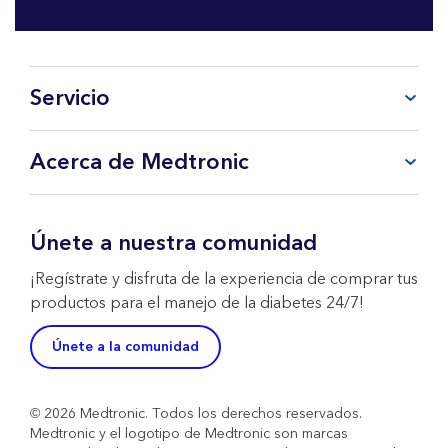
Servicio
Preguntas frecuentes
Acerca de Medtronic
Mi cuenta
CareLink™ Personal
Productos y Servicios
Soporte Técnico WeCare
Sobre Medtronic
Únete a nuestra comunidad
Contacta con nosotros
Política de Devoluciones
¡Regístrate y disfruta de la experiencia de comprar tus
productos para el manejo de la diabetes 24/7!
Únete a la comunidad
© 2026 Medtronic. Todos los derechos reservados.
Medtronic y el logotipo de Medtronic son marcas