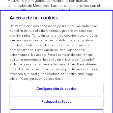
Medtronic y el logotipo de Medtronic son marcas
comerciales de Medtronic. Las marcas de terceros con el
símbolo ™* son marcas comerciales de sus respectivos
propietarios. Todas las demás marcas son marcas
Acerca de las cookies
comerciales de una compañía de Medtronic. Productos
sanitarios con marcado CE conformes al Real Decreto
Utilizamos cookies necesarias y para medir las audiencias
1591/2009.
con el fin de que el sitio funcione y genere estadísticas
anonimizadas. También generamos cookies y tecnologías
Condiciones de uso
similares para mejorar la funcionalidad del sitio, analizar
detalladamente el uso del mismo y mostrar anuncios
Términos de venta
personalizados. Estas quedarán en su dispositivo
Declaración de privacidad
únicamente si las acepta. Podrá cambiar de opinión en
cualquier momento si hace clic en el icono del “escudo”
Política de Cookies
en la parte inferior izquierda de cada página. Para obtener
más información sobre las cookies que utilizamos y sobre
Configuración de las Cookies
terceros que configuran cookies en nuestro sitio, haga
clic en "Configuración de cookies".
Configuración de cookies
Rechazarlas todas