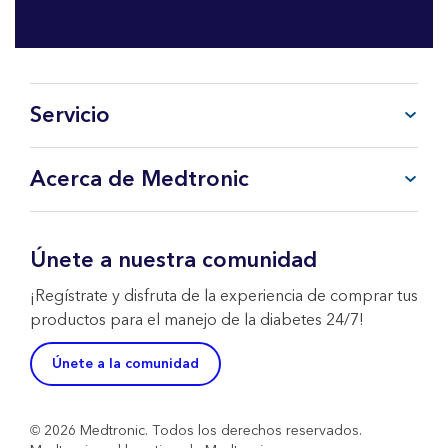
Servicio
Preguntas frecuentes
Acerca de Medtronic
Mi cuenta
CareLink™ Personal
Productos y Servicios
Soporte Técnico WeCare
Sobre Medtronic
Únete a nuestra comunidad
Contacta con nosotros
Política de Devoluciones
¡Regístrate y disfruta de la experiencia de comprar tus
productos para el manejo de la diabetes 24/7!
Únete a la comunidad
© 2026 Medtronic. Todos los derechos reservados.